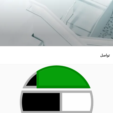
نية
تواصل