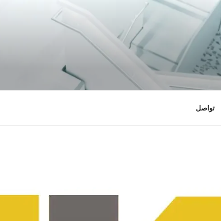
نية
تواصل