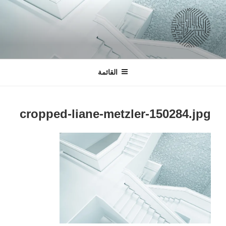
التجاوز
إلى
المحتوى
السبرانية
لتصميم التطبيقات و المواقع الالكترونية
القائمة
cropped-liane-metzler-150284.jpg